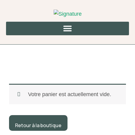
Aller
au
contenu
Votre panier est actuellement vide.
Retour à la boutique